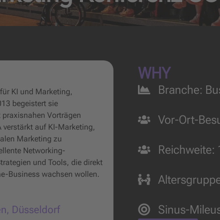
WHY
Branche:
Bu
für KI und Marketing,
013 begeistert sie
t praxisnahen Vorträgen
Vor-Ort-Bes
verstärkt auf KI-Marketing,
italen Marketing zu
Reichweite:
ellente Networking-
trategien und Tools, die direkt
line-Business wachsen wollen.
Altersgrupp
Sinus-Mileu
en
,
Düsseldorf