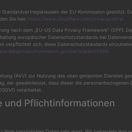
e Standardvertragsklauseln der EU-Kommission gestützt. D
den Sie hier:
https://www.cloudflare.com/privacypolicy/
.
ierung nach dem „EU-US Data Privacy Framework“ (DPF). D
haltung europäischer Datenschutzstandards bei Datenverar
 verpflichtet sich, diese Datenschutzstandards einzuhalten
www.dataprivacyframework.gov/participant/5666
.
eitung (AVV) zur Nutzung des oben genannten Dienstes gesc
ag, der gewährleistet, dass dieser die personenbezogenen
DSGVO verarbeitet.
 und Pflicht­informationen
z Ihrer persönlichen Daten sehr ernst. Wir behandeln Ihre