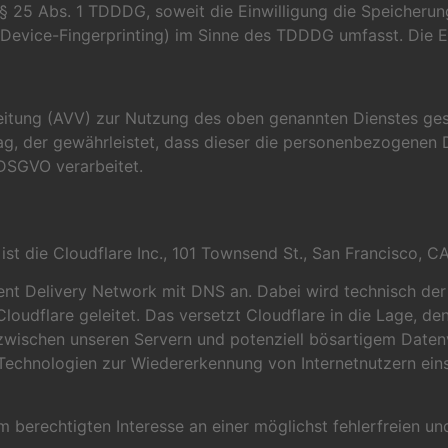
 § 25 Abs. 1 TDDDG, soweit die Einwilligung die Speicheru
Device-Fingerprinting) im Sinne des TDDDG umfasst. Die Ein
eitung (AVV) zur Nutzung des oben genannten Dienstes gesc
ag, der gewährleistet, dass dieser die personenbezogenen
DSGVO verarbeitet.
 ist die Cloudflare Inc., 101 Townsend St., San Francisco, 
ntent Delivery Network mit DNS an. Dabei wird technisch de
loudflare geleitet. Das versetzt Cloudflare in die Lage, 
r zwischen unseren Servern und potenziell bösartigem Daten
echnologien zur Wiedererkennung von Internetnutzern einse
 berechtigten Interesse an einer möglichst fehlerfreien und