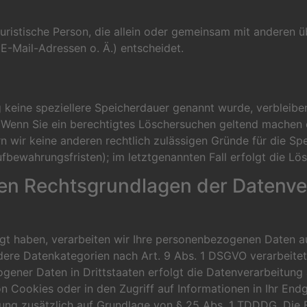
r juristische Person, die allein oder gemeinsam mit anderen
-Mail-Adressen o. Ä.) entscheidet.
 keine speziellere Speicherdauer genannt wurde, verbleibe
. Wenn Sie ein berechtigtes Löschersuchen geltend machen 
rn wir keine anderen rechtlich zulässigen Gründe für die 
ufbewahrungsfristen); im letztgenannten Fall erfolgt die Lö
en Rechtsgrundlagen der Datenver
ligt haben, verarbeiten wir Ihre personenbezogenen Daten a
ndere Datenkategorien nach Art. 9 Abs. 1 DSGVO verarbeitet
gener Daten in Drittstaaten erfolgt die Datenverarbeitung
n Cookies oder in den Zugriff auf Informationen in Ihr Endge
tung zusätzlich auf Grundlage von § 25 Abs. 1 TDDDG. Die Ein