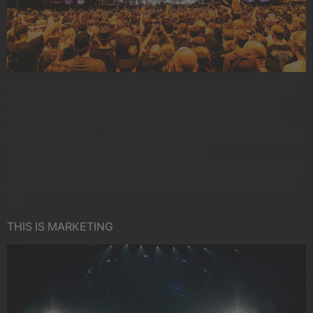
Das Reload Festival findet vom 14. bis 16. August 2025
in Sulingen/Niedersachsen stat und ist mittlerweile
dasZuhause vieler Fans der Genres Metal, Hardcore,
Punkrock & Rock. Die Zielgruppe im Alter von 18 bis 35
Jahren ist bereits erfahrungsvoll und
selbstbewusst.Dabei legen sie viel Wert auf Qualität und
Authentizität. Mit knapp 50 vielfältigen Bands auf zwei
[…]
THIS IS MARKETING