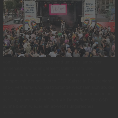
Vom 1. bis 3. August wird rund um die Hamburger
Binnenalster wieder gefeiert: Ballindamm und
Rathausmarkt werden wieder zum queeren Party-
Hotspot mit der schönsten CSD-Kulisse in Deutschland!
Info-, Verkaufs- und Gastrostände wechseln sich ab, die
Musikinseln der Hamburger Clubs und Bars machen aus
der City einen großen Open-Air-Dancefloor. Die CSD-
Bühne bietet wieder ein abwechslungsreiches
musikalisches […]