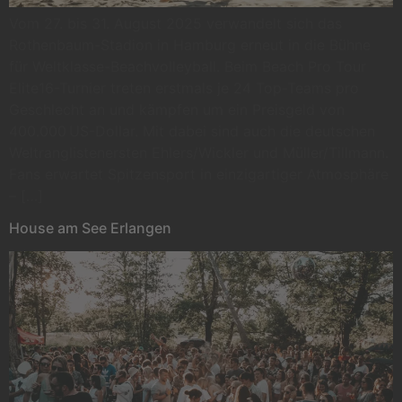
Vom 27. bis 31. August 2025 verwandelt sich das
Rothenbaum-Stadion in Hamburg erneut in die Bühne
für Weltklasse-Beachvolleyball. Beim Beach Pro Tour
Elite16-Turnier treten erstmals je 24 Top-Teams pro
Geschlecht an und kämpfen um ein Preisgeld von
400.000 US-Dollar. Mit dabei sind auch die deutschen
Weltranglistenersten Ehlers/Wickler und Müller/Tillmann.
Fans erwartet Spitzensport in einzigartiger Atmosphäre
– […]
House am See Erlangen