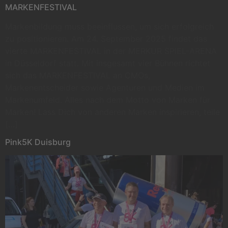
MARKENFESTIVAL
Markenbildung muss beeinflussen, um sich erfolgreich
zu positionieren. Am 24. September 2025 findet das
vierte MARKENFESTIVAL in der MERKUR SPIEL-ARENA
in Düsseldorf statt. Mit insgesamt vier Bühnen richtet
sich das MARKENFESTIVAL an CMOs,
Markenentscheider sowie Agenturen und Medien im
Markenumfeld. Alles nach dem Motto von Marken für
Marken! Lass Dich von anderen Marken inspirieren, teile
[…]
Pink5K Duisburg