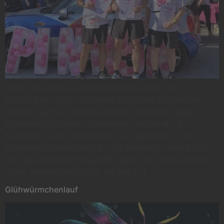
Diese besondere Laufveranstaltung bietet die
Möglichkeit, nicht nur deine Laufschuhe zu schnüren,
sondern auch ein starkes Zeichen im Kampf gegen
Brustkrebs zu setzen. Gemeinsam wollen wir 5
Kilometer laufen oder walken, um Spenden für den
Brustkrebs Deutschland e.V. zu sammeln. Jeder Schritt
und jede Unterstützung zählt, denn die Erlöse kommen
direkt denjenigen zugute, die von […]
Glühwürmchenlauf