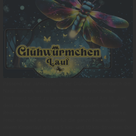
Passend zur Jahreszeit, in der Glühwürmchen durch die
Natur tanzen, werdet ihr beim Glühwürmchenlauf
Dortmund selbst zu leuchtenden Läufern! Am 18. Juni,
dem Abend vor Fronleichnam, verwandelt sich der
Revierpark Wischlingen in eine funkelnde Laufstrecke.
Freut euch auf ein Event für die ganze Familie: Neben
einem Kinderlauf gibt es 5 km- und 10 km-Strecken. Der
[…]