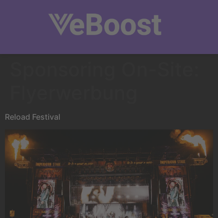
Sponsoring On-Site:
Flyerwerbung
Reload Festival