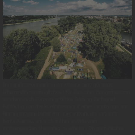
Das gamescom camp ist nicht nur eine günstige
Übernachtungsmöglichkeit für Besucher der gamescom,
sondern auch Europas größtes Gaming Zeltlager!
Fußläufig von der koelnmesse auf einer Landzunge am
Rhein gelegen, bietet der Jugendpark die optimale
Natur-Kulisse, um sich mitten in Köln vom
anstrengenden Messetag zu erholen. Ob gemütliches