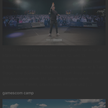
THIS IS MARKETING 2025 ist das Highlight für alle, die
Marketing neu denken wollen – am 12. und 13.
November in der Messe Frankfurt. Dich erwarten über
5.000 Teilnehmende, 6 Bühnen inklusive neuer AI & Tech
Stage, eine deutlich erweiterte E-Com Area sowie rund
150 Aussteller:innen. Mit über 80 Speaker:innen,
spannenden Panels, praxisnahen Insights und […]
gamescom camp