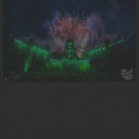
Der WORLD CLUB DOME in Frankfurt ist eines der
größten EDM-Festivals Europas, organisiert von
BigCityBeats. Jedes Jahr verwandelt sich die Deutsche
Bank Park Arena in den „größten Club der Welt“ mit bis
zu 200.000 Besuchern, mehr als 150 internationalen DJs
und einer gigantischen Festivalfläche. Auf mehreren
Bühnen legen Superstars wie David Guetta, Calvin