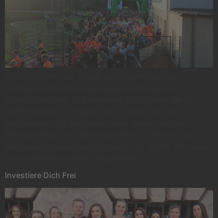
Endlich können wir wieder einen gemeinsamen
Sommerabend am Hengsteysee verbringen und
sportlich sein.Am 11. September 2025 findet der 11.
AOK-Firmenlauf in Hagen statt. Einmal um den
Hengsteysee (7,2 km) laufen oder walken für das
Betriebsklima. Der Startschuss fällt um 18 Uhr. Das
Rahmenprogramm beginnt bereits um 16 Uhr. Wir halten
euch natürlich mit allen Neuigkeiten […]
Investiere Dich Frei