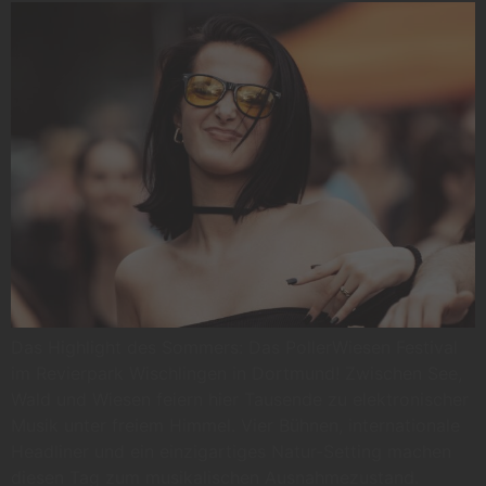
Das Highlight des Sommers: Das PollerWiesen Festival
im Revierpark Wischlingen in Dortmund! Zwischen See,
Wald und Wiesen feiern hier Tausende zu elektronischer
Musik unter freiem Himmel. Vier Bühnen, internationale
Headliner und ein einzigartiges Natur-Setting machen
diesen Tag zum musikalischen Ausnahmezustand.