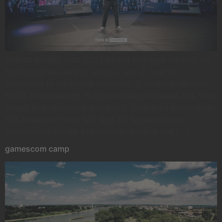
THIS IS MARKETING 2025 ist das Highlight für alle, die
Marketing neu denken wollen – am 12. und 13.
November in der Messe Frankfurt. Dich erwarten über
5.000 Teilnehmende, 6 Bühnen inklusive neuer AI & Tech
Stage, eine deutlich erweiterte E-Com Area sowie rund
150 Aussteller:innen. Mit über 80 Speaker:innen,
spannenden Panels, praxisnahen Insights und […]
gamescom camp