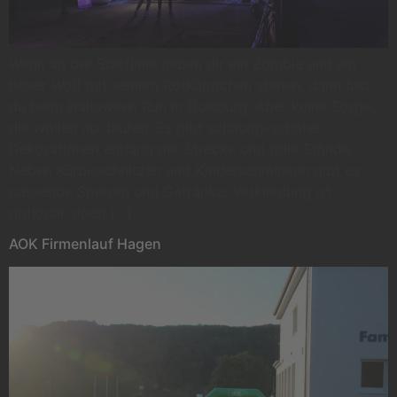
Wenn an der Startlinie neben dir ein Zombie und ein
böser Wolf mit seinem Rotkäppchen stehen, dann bist
du beim Halloween Run in Duisburg. Aber keine Sorge,
die wollen nur laufen. Es gibt schaurig-schöne
Dekorationen entlang der Strecke und tolle Stände.
Neben Kürbisschnitzen und Kinderschminken gibt es
passende Speisen und Getränke. Verkleidung ist
optional, doch […]
AOK Firmenlauf Hagen