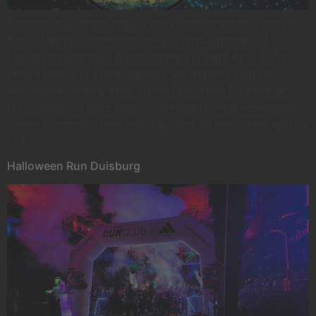
Passend zur Jahreszeit, in der Glühwürmchen durch die
Natur tanzen, werdet ihr beim Glühwürmchenlauf
Dortmund selbst zu leuchtenden Läufern! Am 18. Juni,
dem Abend vor Fronleichnam, verwandelt sich der
Revierpark Wischlingen in eine funkelnde Laufstrecke.
Freut euch auf ein Event für die ganze Familie: Neben
einem Kinderlauf gibt es 5 km- und 10 km-Strecken. Der
[…]
Halloween Run Duisburg