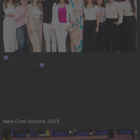
FINANZIELLE FREIHEIT LIVE – DAS EVENT IN
DÜSSELDORF!
In Düsseldorf erwartet dich das
Event, das Frauen verbindet, inspiriert und finanziell
stärkt! Ein Tag voller Power, Wissen und Emotionen,
exklusiv für Frauen, in einer eleganten, floralen
Atmosphäre. Erlebe Live-Talks von Top-Coaches zu
Steuern, Krypto, Mindset, Aktien, Trading und
Immobilien. Mit dem Basis-Ticket bist du […]
New Com Summit 2025