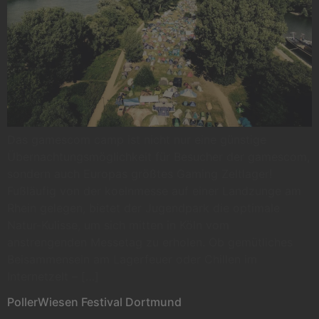
Das gamescom camp ist nicht nur eine günstige
Übernachtungsmöglichkeit für Besucher der gamescom,
sondern auch Europas größtes Gaming Zeltlager!
Fußläufig von der koelnmesse auf einer Landzunge am
Rhein gelegen, bietet der Jugendpark die optimale
Natur-Kulisse, um sich mitten in Köln vom
anstrengenden Messetag zu erholen. Ob gemütliches
Beisammensein am Lagerfeuer oder Chillen im
Internetzelt – […]
PollerWiesen Festival Dortmund