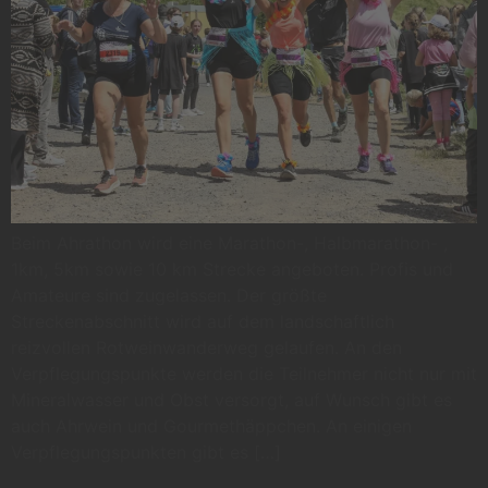
Beim Ahrathon wird eine Marathon-, Halbmarathon- ,
1km, 5km sowie 10 km Strecke angeboten. Profis und
Amateure sind zugelassen. Der größte
Streckenabschnitt wird auf dem landschaftlich
reizvollen Rotweinwanderweg gelaufen. An den
Verpflegungspunkte werden die Teilnehmer nicht nur mit
Mineralwasser und Obst versorgt, auf Wunsch gibt es
auch Ahrwein und Gourmethäppchen. An einigen
Verpflegungspunkten gibt es […]