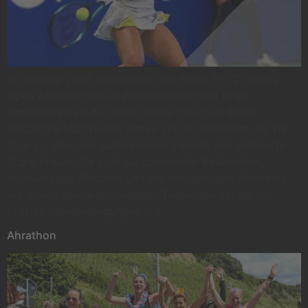
Im Februar 2026 verwandeln die REWE PETZ Ladies
Open Altenkirchen im Westerwald erneut in ein
Tennisparadies! Auf dem Centre Court im BURG-
WÄCHTER Matchpoint treten Top-Spielerinnen der ITF
Tour an, darunter aufstrebende Talente und etablierte
Stars. Freuen Sie sich auf spannende Ballwechsel,
hochkarätige Matches und ein einzigartiges Ambiente
auf einem gelenkschonenden Teppichbelag, der für
präzise Spielbedingungen […]
Ahrathon