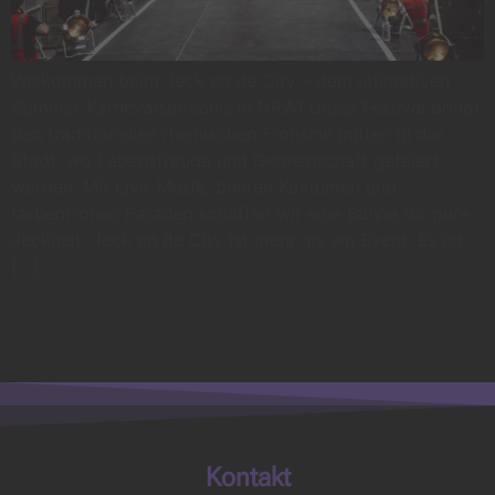
Willkommen beim Jeck en de City – dem ultimativen
Sommer Karnevalserlebnis in NRW! Unser Festival bringt
den traditionellen rheinischen Frohsinn mitten in die
Stadt, wo Lebensfreude und Gemeinschaft gefeiert
werden. Mit Live-Musik, bunten Kostümen und
farbenfrohen Paraden schaffen wir eine Bühne für pure
Jeckheit. Jeck en de City ist mehr als ein Event: Es ist
[…]
Kontakt