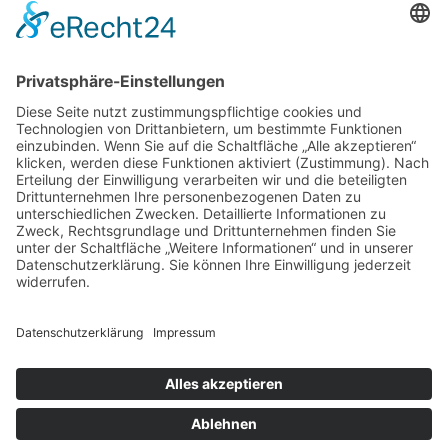
durch und stimmen Sie der
Nutzung des Service zu, um
diese Karte anzuzeigen.
Mehr Informationen
Akzeptieren
© 2026 VeBoost OS GmbH
powered by
Usercentrics
Alle Rechte vorbehalten.
Consent Management Platform
&
eRecht24