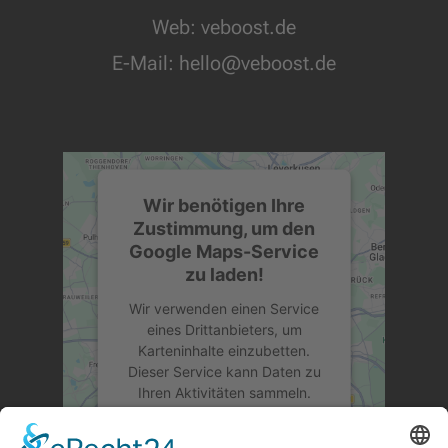
Web: veboost.de
E-Mail:
hello@veboost.de
Wir benötigen Ihre
Zustimmung, um den
Google Maps-Service
zu laden!
Wir verwenden einen Service
eines Drittanbieters, um
Karteninhalte einzubetten.
Dieser Service kann Daten zu
Ihren Aktivitäten sammeln.
Bitte lesen Sie die Details
durch und stimmen Sie der